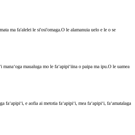
mata ma fa'alelei le si'osi'omaga.O le alamanuia uelo e le o se
 foʻi manaʻoga maualuga mo le faʻapipiʻiina o paipa ma ipu.O le uamea
a faʻapipiʻi, e aofia ai metotia faʻapipiʻi, mea faʻapipiʻi, faʻamatalaga