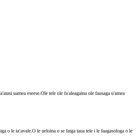
u'ufa'atasi uamea eseese.Ole tele ole fa'aleagaina ole fausaga u'amea
iga o le taʻavale.O le ueloina o se faiga taua tele i le faagasologa o le