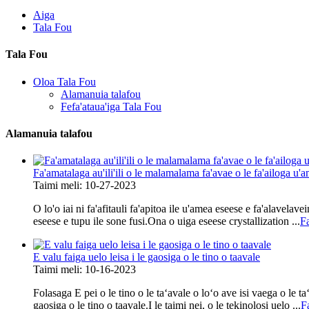
Aiga
Tala Fou
Tala Fou
Oloa Tala Fou
Alamanuia talafou
Fefa'ataua'iga Tala Fou
Alamanuia talafou
Fa'amatalaga au'ili'ili o le malamalama fa'avae o le fa'ailoga u'
Taimi meli: 10-27-2023
O lo'o iai ni fa'afitauli fa'apitoa ile u'amea eseese e fa'alavelav
eseese e tupu ile sone fusi.Ona o uiga eseese crystallization ...
Fa
E valu faiga uelo leisa i le gaosiga o le tino o taavale
Taimi meli: 10-16-2023
Folasaga E pei o le tino o le taʻavale o loʻo ave isi vaega o le ta
gaosiga o le tino o taavale.I le taimi nei, o le tekinolosi uelo ...
Fa