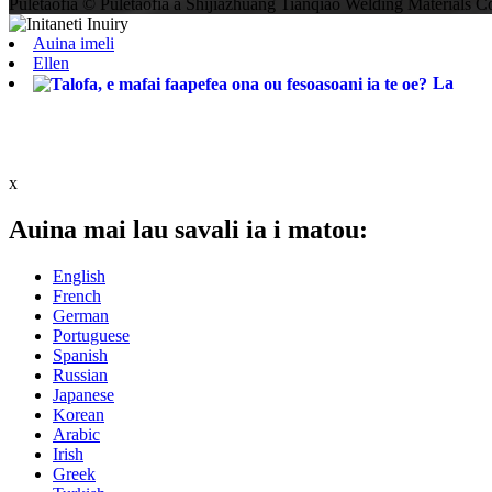
Puletaofia © Puletaofia a Shijiazhuang Tianqiao Welding Materials Co
Auina imeli
Ellen
La
x
Auina mai lau savali ia i matou:
English
French
German
Portuguese
Spanish
Russian
Japanese
Korean
Arabic
Irish
Greek