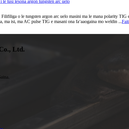
 le tusi lesona argon tungsten arc uelo
1.1 Filifiliga o le tungsten argon arc uelo masini ma le mana polarity
, ma isi, ma AC pulse TIG e masani ona faʻaaogaina mo weldin ...
Fait
Co., Ltd.
aina.
..