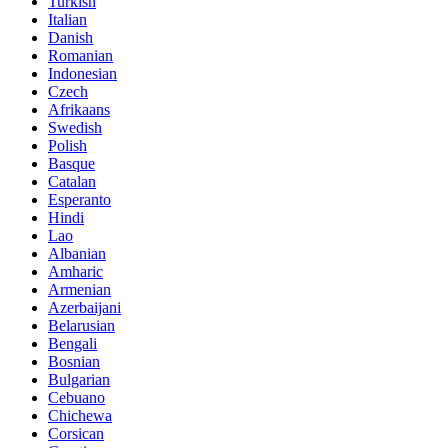
Turkish
Italian
Danish
Romanian
Indonesian
Czech
Afrikaans
Swedish
Polish
Basque
Catalan
Esperanto
Hindi
Lao
Albanian
Amharic
Armenian
Azerbaijani
Belarusian
Bengali
Bosnian
Bulgarian
Cebuano
Chichewa
Corsican