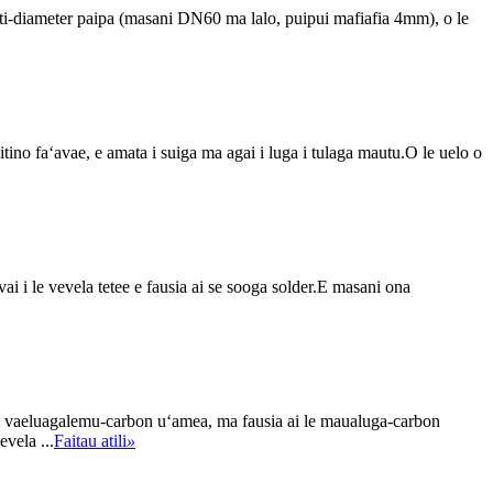
laiti-diameter paipa (masani DN60 ma lalo, puipui mafiafia 4mm), o le
itino faʻavae, e amata i suiga ma agai i luga i tulaga mautu.O le uelo o
vai i le vevela tetee e fausia ai se sooga solder.E masani ona
o le vaeluagalemu-carbon uʻamea, ma fausia ai le maualuga-carbon
evela ...
Faitau atili
»