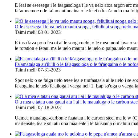
E leai se eseesega i le faagasologa i le va uelo atoa argon arc 
faʻamoemoe o le faʻamautinoaina o le lelei o le aʻa uelo ma folig
O le eseesega i le va uelo mautu sooga, feliuliuai sooga uelo ma
Taimi meli: 08-01-2023
E tusa lava po o fea oi ai le sooga uelo, o le mea moni lava o se
le rotation e fetaui ma le uelo mautu i le uelo o paipa.uelo mautu
Fa'amatalaga au'ili'ili o le fa'agasologa o le fa'aogaina o le nofo
Taimi meli: 07-31-2023
Spot uelo o se faiga uelo tetee lea e tuufaatasia ai le uelo i se 
fa'aogaina le uelo fa'ailoga i vaega nei: 1. Lap so'oga o vaega fa
O a mea e tatau ona gauai atu i ai i le maualuga o le carbon ste
Taimi meli: 07-18-2023
Uamea maualuga-carbon e faatatau i le carbon steel ma le w (C) 
martensite, lea e sili atu ona maaleale i le fausiaina o malulu malu