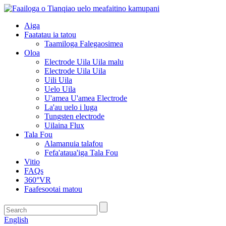
Aiga
Faatatau ia tatou
Taamiloga Falegaosimea
Oloa
Electrode Uila Uila malu
Electrode Uila Uila
Uili Uila
Uelo Uila
U'amea U'amea Electrode
La'au uelo i luga
Tungsten electrode
Uilaina Flux
Tala Fou
Alamanuia talafou
Fefa'ataua'iga Tala Fou
Vitio
FAQs
360°VR
Faafesootai matou
English