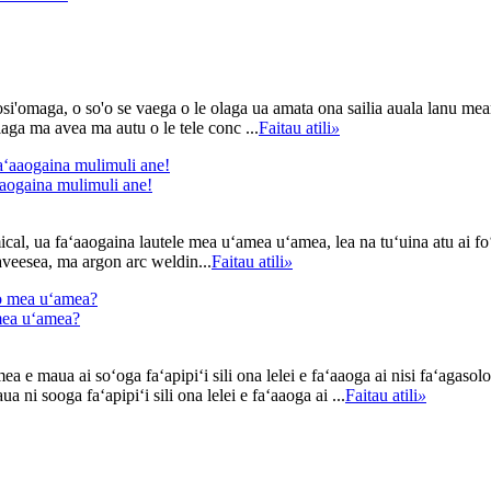
osi'omaga, o so'o se vaega o le olaga ua amata ona sailia auala lanu mea
aga ma avea ma autu o le tele conc ...
Faitau atili
»
ʻaaogaina mulimuli ane!
hemical, ua faʻaaogaina lautele mea uʻamea uʻamea, lea na tuʻuina atu ai
eesea, ma argon arc weldin...
Faitau atili
»
o mea uʻamea?
 e maua ai soʻoga faʻapipiʻi sili ona lelei e faʻaaoga ai nisi faʻagasolog
 ni sooga faʻapipiʻi sili ona lelei e faʻaaoga ai ...
Faitau atili
»