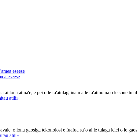
amea eseese
eina ai lona atina'e, e pei o le fa'atulagaina ma le fa'atinoina o le sone t
itau atili
»
ʻavale, o lona gaosiga tekonolosi e fuafua saʻo ai le tulaga lelei o le gaos
itau atili
»