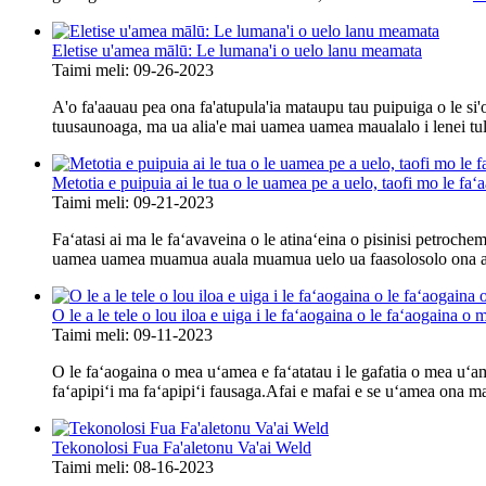
Eletise u'amea mālū: Le lumana'i o uelo lanu meamata
Taimi meli: 09-26-2023
A'o fa'aauau pea ona fa'atupula'ia mataupu tau puipuiga o le si'
tuusaunoaga, ma ua alia'e mai uamea uamea maualalo i lenei tul
Metotia e puipuia ai le tua o le uamea pe a uelo, taofi mo le fa
Taimi meli: 09-21-2023
Faʻatasi ai ma le faʻavaveina o le atinaʻeina o pisinisi petroc
uamea uamea muamua auala muamua uelo ua faasolosolo ona av
O le a le tele o lou iloa e uiga i le faʻaogaina o le faʻaogaina 
Taimi meli: 09-11-2023
O le faʻaogaina o mea uʻamea e faʻatatau i le gafatia o mea uʻamea
faʻapipiʻi ma faʻapipiʻi fausaga.Afai e mafai e se uʻamea ona maua
Tekonolosi Fua Fa'aletonu Va'ai Weld
Taimi meli: 08-16-2023