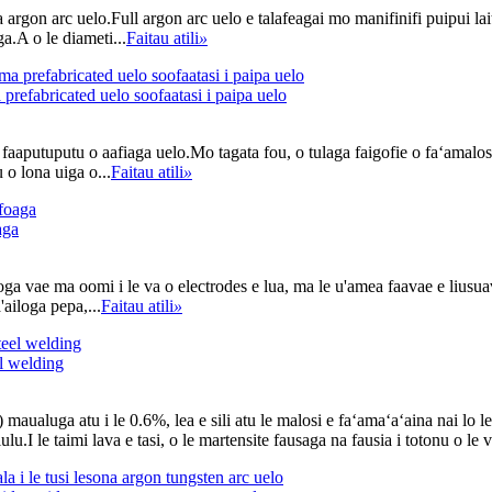
ma argon arc uelo.Full argon arc uelo e talafeagai mo manifinifi puipui 
a.A o le diameti...
Faitau atili
»
 prefabricated uelo soofaatasi i paipa uelo
 faaputuputu o aafiaga uelo.Mo tagata fou, o tulaga faigofie o faʻamalos
 o lona uiga o...
Faitau atili
»
aga
sooga vae ma oomi i le va o electrodes e lua, ma le u'amea faavae e liusua
'ailoga pepa,...
Faitau atili
»
el welding
maualuga atu i le 0.6%, lea e sili atu le malosi e faʻamaʻaʻaina nai l
lu.I le taimi lava e tasi, o le martensite fausaga na fausia i totonu o le v