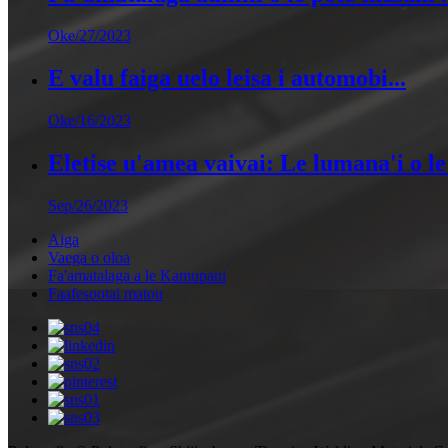
Oke/27/2023
E valu faiga uelo leisa i automobi...
Oke/16/2023
Eletise u'amea vaivai: Le lumana'i o le 
Sep/26/2023
Aiga
Vaega o oloa
Fa'amatalaga a le Kamupani
Faafesootai matou