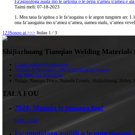
Fa'agasologa auala mo le ueloina o le pepa u'amea u'amea e ala i
Taimi meli: 07-18-2023
1. Mea taua faʻapitoa o le faʻaogaina o le argon tungsten arc 
ona faʻaaogaina mo uʻamea uʻamea, uamea malu, uʻamea vevela
1
2
3
Sosoo ai >
>>
Itulau 1 / 3
Shijiazhuang Tianqiao Welding Materials 
E-mail: sunny@sjztqhc.com
Telefoni & Whatsapp: +86-18403311434 (Sunny)
Fax: 0086 311 82623236
Tulaga: Nanzuo Town, Yuanshi County, Shijiazhuang, Hebei, S
TALA FOU
2024, Manuia le tausaga fou!
Ian/01/2024
Faʻamatalaga auiliili o le poto masani .