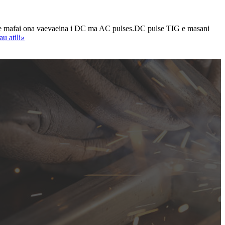
 TIG e mafai ona vaevaeina i DC ma AC pulses.DC pulse TIG e masani
au atili
»